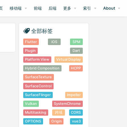
页
移动端
前端
后端
更多
索引
About
全部标签
Flutter
iOS
SPM
Plugin
Dart
Platform View
Virtual Display
Hybrid Composition
HCPP
SurfaceTexture
SurfaceControl
SurfaceFlinger
Impeller
Vulkan
SystemChrome
Multitasking
跨域
CORS
OPTIONS
Origin
vue3