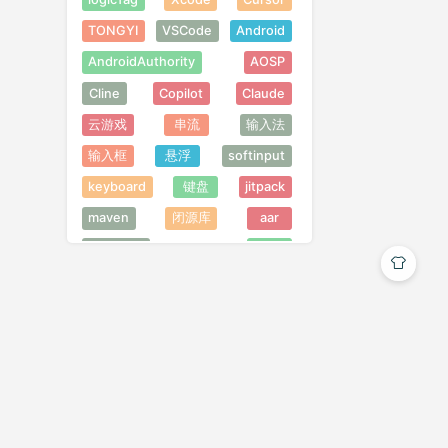
TONGYI
VSCode
Android
AndroidAuthority
AOSP
Cline
Copilot
Claude
云游戏
串流
输入法
输入框
悬浮
softinput
keyboard
键盘
jitpack
maven
闭源库
aar
ChatGPT
AIGC
Midjourney
302 AI
屏幕旋转
视频
缓存
视频缓存
第三方SDK
OkHttp
https
SSL
TLS
Shorebird
FreeGPT35