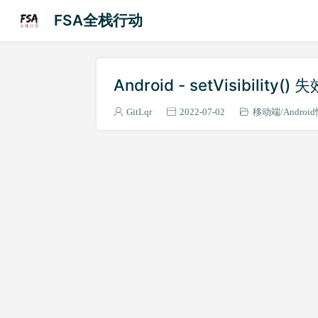
FSA全栈行动
Android - setVisibili
GitLqr
2022-07-02
移动端
Andro