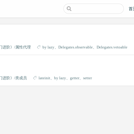
首
入门进阶》
属性代理
by lazy
Delegates.observable
Delegates.vetoable
入门进阶》
类成员
lateinit
by lazy
getter
setter