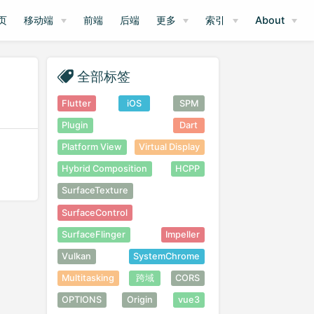
页
移动端
前端
后端
更多
索引
About
全部标签
Flutter
iOS
SPM
Plugin
Dart
Platform View
Virtual Display
Hybrid Composition
HCPP
SurfaceTexture
SurfaceControl
SurfaceFlinger
Impeller
Vulkan
SystemChrome
Multitasking
跨域
CORS
OPTIONS
Origin
vue3