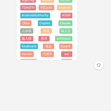
TONGYI
VSCode
Android
AndroidAuthority
AOSP
Cline
Copilot
Claude
云游戏
串流
输入法
输入框
悬浮
softinput
keyboard
键盘
jitpack
maven
闭源库
aar
ChatGPT
AIGC
Midjourney
302 AI
屏幕旋转
视频
缓存
视频缓存
第三方SDK
OkHttp
https
SSL
TLS
Shorebird
FreeGPT35