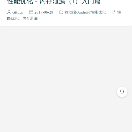
性能优化 - 内存泄漏（1）入门篇
Flutter App Info
Melos
Pub workspaces
Monorepo
GitLqr
2017-06-29
移动端
Android性能优化
性
WebView
DevTools
SVG
Gemini
Gemini CLI
能优化
内存泄漏
RooCode
Cloudflare
Chat
GetX
logic
logicTag
Xcode
Cursor
TONGYI
VSCode
Android
AndroidAuthority
AOSP
Cline
Copilot
Claude
云游戏
串流
输入法
输入框
悬浮
softinput
keyboard
键盘
jitpack
maven
闭源库
aar
ChatGPT
AIGC
Midjourney
302 AI
屏幕旋转
视频
缓存
视频缓存
第三方SDK
OkHttp
https
SSL
TLS
Shorebird
FreeGPT35
FreeGPT35-Vercel
ChatGPT-Next-Web
NDK
openssl
AI绘画
stable-diffusion
stable-diffusion-webui
ControlNet
二维码
qrcode
uniapp
小程序
tensorflowjs
tfjs
小程序插件
文生图
text2img