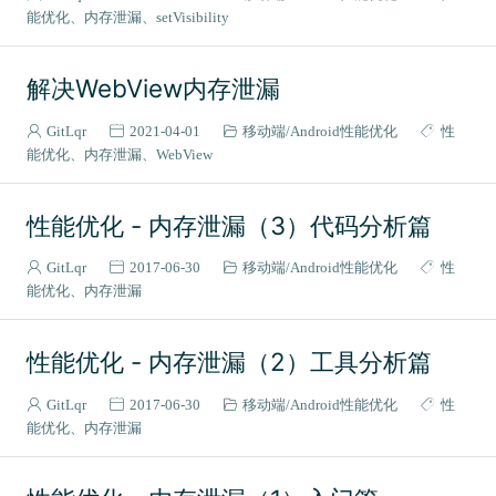
State.context.mounted
satisfies
typeof
keyof
能优化
内存泄漏
setVisibility
as const
Record
Partial
Pick
Omit
Static Typing
Type Inference
Interfaces
Generics
解决WebView内存泄漏
Union Types
Discriminated Unions
const Assertion
GitLqr
2021-04-01
移动端
Android性能优化
性
Platform Channel
MethodChannel
EventChannel
能优化
内存泄漏
WebView
函数声明
函数表达式
箭头函数
Flutter
Stream
StreamBuilder
StreamController
StreamSubscription
性能优化 - 内存泄漏（3）代码分析篇
Broadcast
iOS
SPM
Plugin
Dart
GitLqr
2017-06-30
移动端
Android性能优化
性
Platform View
Virtual Display
Hybrid Composition
能优化
内存泄漏
HCPP
SurfaceTexture
SurfaceControl
SurfaceFlinger
Vulkan
SystemChrome
Multitasking
跨域
CORS
性能优化 - 内存泄漏（2）工具分析篇
OPTIONS
Origin
vue3
Vapor
React
Signals
GitLqr
2017-06-30
移动端
Android性能优化
性
WebSocket
HTTP
Semantics
Accessibility
无障碍
能优化
内存泄漏
Obsidian
Share Note
Docker
Antigravity
反重力
skills
技能
OpenClaw
FlutterEye
FlutterShark