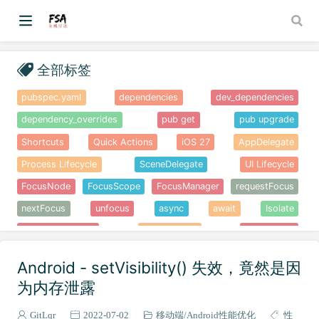
全部标签
pubspec.yaml
dependencies
dev_dependencies
dependency_overrides
pub get
pub upgrade
Shortcuts
Quick Actions
iOS 27
AppDelegate
Process Lifecycle
SceneDelegate
UI Lifecycle
FocusNode
FocusScope
FocusManager
requestFocus
nextFocus
unfocus
async
await
Isolate
Microtask Queue
Event Queue
Event Loop
Framework
Engine
Embedder
Hot Reload
Android - setVisibility() 失效，竟然是因
Widget Tree
Element Tree
Render Tree
JIT
AOT
为内存泄露
Skia
Impeller
Linter
State.mounted
GitLqr
2022-07-02
移动端
Android性能优化
性