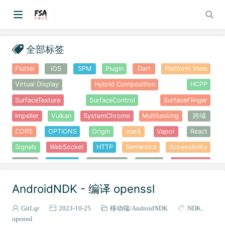
全部标签
Flutter
iOS
SPM
Plugin
Dart
Platform View
Virtual Display
Hybrid Composition
HCPP
SurfaceTexture
SurfaceControl
SurfaceFlinger
Impeller
Vulkan
SystemChrome
Multitasking
跨域
CORS
OPTIONS
Origin
vue3
Vapor
React
Signals
WebSocket
HTTP
Semantics
Accessibility
无障碍
Obsidian
Share Note
Docker
Antigravity
反重力
skills
技能
OpenClaw
FlutterEye
AndroidNDK - 编译 openssl
FlutterShark
Flutter App Info
Melos
Pub workspaces
GitLqr
2023-10-25
移动端
AndroidNDK
NDK
Monorepo
WebView
DevTools
SVG
Gemini
openssl