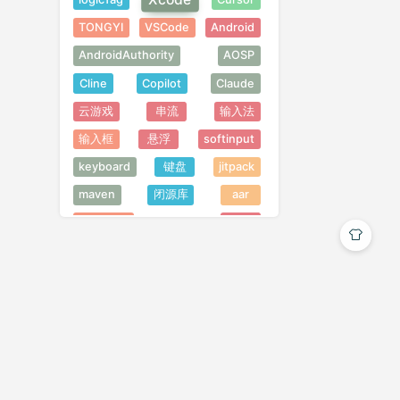
TONGYI
VSCode
Android
AndroidAuthority
AOSP
Cline
Copilot
Claude
云游戏
串流
输入法
输入框
悬浮
softinput
keyboard
键盘
jitpack
maven
闭源库
aar
ChatGPT
AIGC
Midjourney
302 AI
屏幕旋转
视频
缓存
视频缓存
第三方SDK
OkHttp
https
SSL
TLS
Shorebird
FreeGPT35