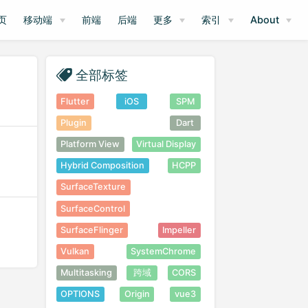
页
移动端
前端
后端
更多
索引
About
全部标签
Flutter
iOS
SPM
Plugin
Dart
Platform View
Virtual Display
Hybrid Composition
HCPP
SurfaceTexture
SurfaceControl
SurfaceFlinger
Impeller
Vulkan
SystemChrome
Multitasking
跨域
CORS
OPTIONS
Origin
vue3