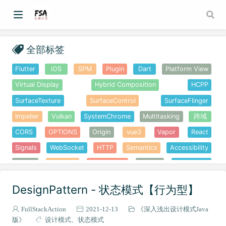
全部标签
Flutter
iOS
SPM
Plugin
Dart
Platform View
Virtual Display
Hybrid Composition
HCPP
SurfaceTexture
SurfaceControl
SurfaceFlinger
Impeller
Vulkan
SystemChrome
Multitasking
跨域
CORS
OPTIONS
Origin
vue3
Vapor
React
Signals
WebSocket
HTTP
Semantics
Accessibility
无障碍
Obsidian
Share Note
Docker
Antigravity
反重力
skills
技能
OpenClaw
FlutterEye
DesignPattern - 状态模式【行为型】
FlutterShark
Flutter App Info
Melos
Pub workspaces
FullStackAction
2021-12-13
《深入浅出设计模式Java
Monorepo
WebView
DevTools
SVG
Gemini
版》
设计模式
状态模式