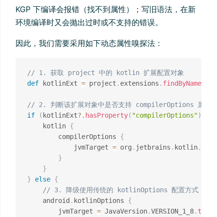
KGP 下编译会报错（找不到属性）；写旧语法，在新
环境编译时又会抛出过时或不支持的错误。
因此，我们需要采用如下动态属性嗅探法：
// 1. 获取 project 中的 kotlin 扩展配置对象
def
 kotlinExt 
=
 project
.
extensions
.
findByName
(
"ko
// 2. 判断该扩展对象中是否支持 compilerOptions 属性
if
(
kotlinExt
?.
hasProperty
(
"compilerOptions"
)
)
{
    kotlin 
{
        compilerOptions 
{
            jvmTarget 
=
 org
.
jetbrains
.
kotlin
.
grad
}
}
}
else
{
// 3. 降级使用传统的 kotlinOptions 配置方式，防止
    android
.
kotlinOptions 
{
        jvmTarget 
=
 JavaVersion
.
VERSION_1_8
.
toStr