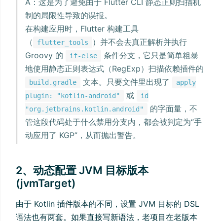
A：这是为了避免由于 Flutter CLI 静态正则扫描机
制的局限性导致的误报。
在构建应用时，Flutter 构建工具
（
）并不会去真正解析并执行
flutter_tools
Groovy 的
条件分支，它只是简单粗暴
if-else
地使用静态正则表达式（RegExp）扫描依赖插件的
文本。只要文件里出现了
build.gradle
apply
或
plugin: "kotlin-android"
id
的字面量，不
"org.jetbrains.kotlin.android"
管这段代码处于什么禁用分支内，都会被判定为“手
动应用了 KGP”，从而抛出警告。
2、动态配置 JVM 目标版本
(jvmTarget)
由于 Kotlin 插件版本的不同，设置 JVM 目标的 DSL
语法也有两套。如果直接写新语法，老项目在老版本