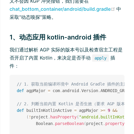
又不会因 KGP 冲突报错，我们需要在
(opens
chat_bottom_container/android/build.gradle
中
采取“动态嗅探”策略。
1、动态应用 kotlin-android 插件
我们通过解析 AGP 实际的版本号以及检查宿主工程是
否开启了内置 Kotlin，来决定是否手动
插
apply
件：
// 1. 获取当前编译环境中 Android Gradle 插件的主版本
def
 agpMajor 
=
 com
.
android
.
Version
.
ANDROID_GRADLE
// 2. 判断当前内置 Kotlin 是否生效（要求 AGP 版本 >
def
 builtInKotlinActive 
=
 agpMajor 
>=
9
&&
(
!
project
.
hasProperty
(
"android.builtInKotlin"
        Boolean
.
parseBoolean
(
project
.
property
(
"an