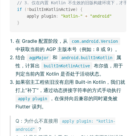
// 3. 仅在内置 Kotlin 不生效的旧版构建环境下，才手动应用旧
if
(
!
builtInKotlinActive
)
{
    apply plugin
:
"kotlin-"
+
"android"
}
在 Gradle 配置阶段，从
com.android.Version
中获取当前的 AGP 主版本号（例如：8 或 9）。
结合
和
属
agpMajor
android.builtInKotlin
性，计算出
布尔值，用于
builtInKotlinActive
判定当前内置 Kotlin 是否处于活动状态。
如果宿主工程依旧没有启用 Built-in Kotlin，我们就
打上“补丁”，通过动态拼接字符串的方式手动执行
，在保持向后兼容的同时避免被
apply plugin
Flutter 误判。
Q：为什么不直接用
apply plugin: "kotlin-
？
android"