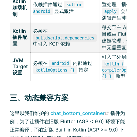
Kotlin
依赖插件通过
置处理，插件手
kotlin-
加载机
显式激活
会与内
android
apply
制
逻辑产生冲突
移交至主 App 
Kotlin
必须在
目或由 Flutter 
插件配
buildscript.dependencies
建链管理，子插
置
中引入 KGP 依赖
中无需重复声明
引入了外层的
JVM
必须在
内部通过
android
kotlin {
Target
指定
kotlinOptions {}
compilerOption
设置
新型 DSL
{} }
三、动态兼容方案
(opens ne
这里以我们维护的
chat_bottom_container
插件为
例，为了让插件在旧版 Flutter (AGP < 9.0) 环境下能
正常编译，而在新版 Built-in Kotlin (AGP >= 9.0) 下