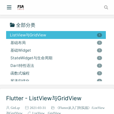
iOS之Swift
3
《Flutter从入门到实战》
6
Dart事件循环机制与异步
1
全部分类
Docker
8
ListView与GridView
1
基础布局
1
基础Widget
1
StateWidget与生命周期
1
Dart特性语法
1
函数式编程
1
尾递归优化
1
作用域函数
1
常见高阶函数
Flutter - ListView与GridView
1
高阶函数与函数引用
1
GitLqr
2021-03-31
《Flutter从入门到实战》
ListView
枚举与密封类
1
与GridView
ListView
GridView