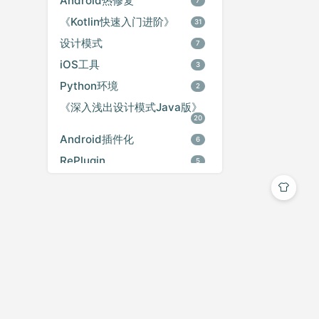
Android热修复
7
《Kotlin快速入门进阶》
31
设计模式
7
iOS工具
3
Python环境
2
《深入浅出设计模式Java版》
20
Android插件化
6
RePlugin
5
iOS开源项目
8
逆向
1
iOS疑难杂症
3
《Flutter复习》
1
Python爬虫
4
代理
2
Android音视频
2