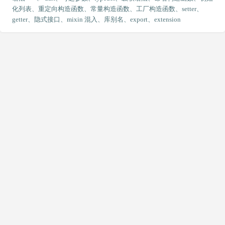
方法重载与默认参数
化列表
重定向构造函数
常量构造函数
工厂构造函数
setter、
1
getter
隐式接口
mixin 混入
库别名
export
extension
伴生对象与静态成员
1
类及成员的可见性
1
继承
1
实现
1
面向对象
1
抽象类
1
接口
1
参数
1
异常
1
分支
1
循环
1
运算符
1
中缀表达式
1
类成员
1