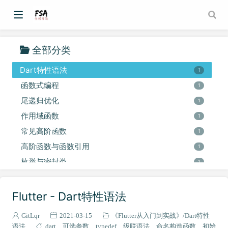
ListView与GridView
1
基础布局
1
基础Widget
1
全部分类
StateWidget与生命周期
1
Dart特性语法
1
函数式编程
1
尾递归优化
1
作用域函数
1
常见高阶函数
1
高阶函数与函数引用
1
枚举与密封类
1
内部类
1
数据类
Flutter - Dart特性语法
1
属性代理
1
GitLqr
2021-03-15
《Flutter从入门到实战》
Dart特性
扩展成员
1
语法
dart
可选参数
typedef
级联语法
命名构造函数
初始