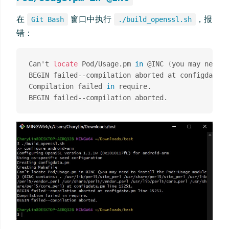
在
窗口中执行
，报
Git Bash
./build_openssl.sh
错：
Can't 
locate
 Pod/Usage.pm 
in
 @INC 
(
you may need t
BEGIN failed--compilation aborted at configdata.p
Compilation failed 
in
 require.
