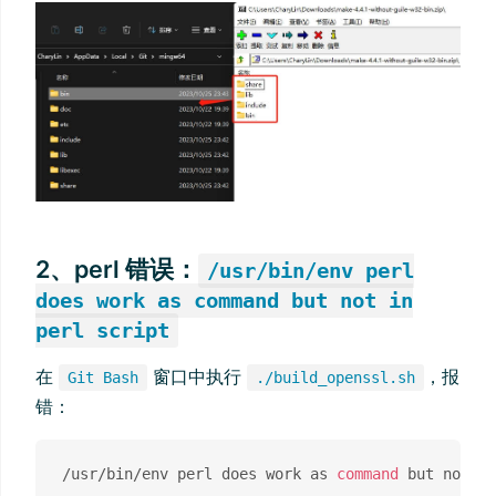
2、perl 错误：
/usr/bin/env perl
does work as command but not in
perl script
在
窗口中执行
，报
Git Bash
./build_openssl.sh
错：
/usr/bin/env perl does work as 
command
 but not 
in