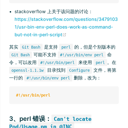
stackoverflow 上关于该问题的讨论：
https://stackoverflow.com/questions/3479103
1/usr-bin-env-perl-does-work-as-command-
(opens new window)
but-not-in-perl-script
其实
是支持
的，但是个别版本的
Git Bash
perl
可能不支持
命
Git Bash
#!/usr/bin/env perl
令，可以改用
来使用
。在
#!/usr/bin/perl
perl
目录找到
文件，将第
openssl-1.1.1w
Configure
一行的
删除，改为：
#!/usr/bin/env perl
#!/usr/bin/perl
3、perl 错误：
Can't locate
Pod/Usage.pm in @INC