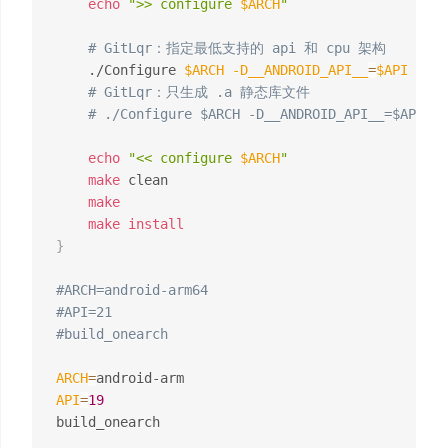
echo
">> configure 
$ARCH
"
# GitLqr：指定最低支持的 api 和 cpu 架构
	./Configure 
$ARCH
-D__ANDROID_API__
=
$API
# GitLqr：只生成 .a 静态库文件
# ./Configure $ARCH -D__ANDROID_API__=$API no
echo
"<< configure 
$ARCH
"
make
 clean

make
make
install
}
#ARCH=android-arm64
#API=21
#build_onearch
ARCH
=
API
=
19