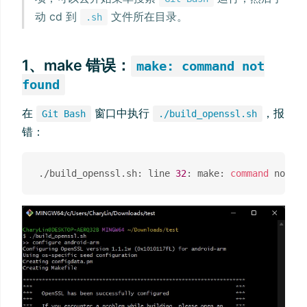
动 cd 到
文件所在目录。
.sh
1、make 错误：
make: command not
found
在
窗口中执行
，报
Git Bash
./build_openssl.sh
错：
./build_openssl.sh: line 
32
: make: 
command