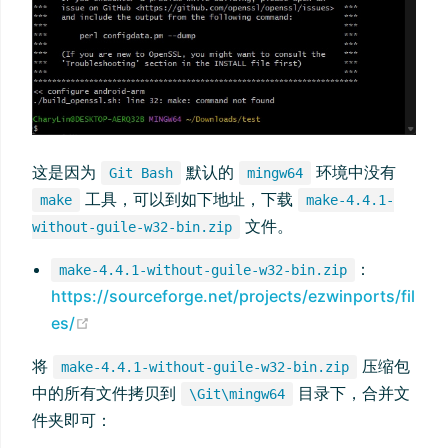
这是因为
默认的
环境中没有
Git Bash
mingw64
工具，可以到如下地址，下载
make
make-4.4.1-
文件。
without-guile-w32-bin.zip
：
make-4.4.1-without-guile-w32-bin.zip
https://sourceforge.net/projects/ezwinports/fil
(opens new window)
es/
将
压缩包
make-4.4.1-without-guile-w32-bin.zip
中的所有文件拷贝到
目录下，合并文
\Git\mingw64
件夹即可：