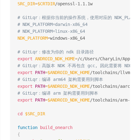
SRC_DIR
=
$CRTDIR
/openssl-1.1.1w

# GitLqr：根据你当前的操作系统，使用对应的 NDK_PLATFO
# NDK_PLATFORM=darwin-x86_64
# NDK_PLATFORM=linux-x86_64
NDK_PLATFORM
=
windows-x86_64

# GitLqr：修改为你的 ndk 目录路径
export
ANDROID_NDK_HOME
=
# GitLqr：高版本 NDK 不再包含 gcc, 因此需要将 NDK 
export
PATH
=
$ANDROID_NDK_HOME
/toolchains/llvm/pre
# GitLqr：编译 arm64 架构需要用到脚本
export
PATH
=
$ANDROID_NDK_HOME
/toolchains/aarch64-
# GitLqr：编译 arm 架构需要用到脚本
export
PATH
=
$ANDROID_NDK_HOME
/toolchains/arm-linu
cd
$SRC_DIR
function
build_onearch
{