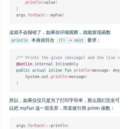
println
(
value
)
}
args
.
forEach
(
::
myFun
)
这就不会报错了，如果你仔细观察，就能发现函数
本身就符合
要求：
println
(T) -> Unit
/** Prints the given [message] and the line separ
@kotlin
.
internal
.
public
actual
inline
fun
println
(
message
:
 Any
?
)
{
    System
.
out
.
println
(
message
)
}
所以，如果仅仅只是为了打印字符串，那么我们完全可
以把 myFun 这一层丢弃，而直接引用 prinln 函数：
args
.
forEach
(
::
println
)