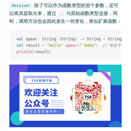
除了可以作为函数类型的首个参数，还可
Receiver
以将其提取出来，通过
与原始函数类型连接，同
.
时，调用方法也会因此发生一些变化，类似扩展函数：
val
 opear
:
 String
.
(
String
)
->
 String 
=
 String
::
val
 result 
=
"hello"
.
opear
(
" haha"
)
// 等价于 "hel
println
(
result
)