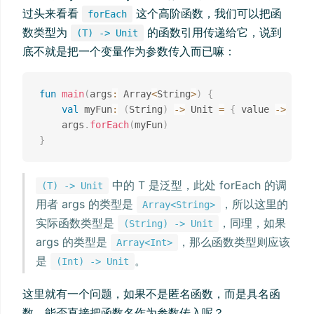
过头来看看
这个高阶函数，我们可以把函
forEach
数类型为
的函数引用传递给它，说到
(T) -> Unit
底不就是把一个变量作为参数传入而已嘛：
fun
main
(
args
:
 Array
<
String
>
)
{
val
 myFun
:
(
String
)
->
 Unit 
=
{
 value 
->
prin
    args
.
forEach
(
myFun
)
}
中的 T 是泛型，此处 forEach 的调
(T) -> Unit
用者 args 的类型是
，所以这里的
Array<String>
实际函数类型是
，同理，如果
(String) -> Unit
args 的类型是
，那么函数类型则应该
Array<Int>
是
。
(Int) -> Unit
这里就有一个问题，如果不是匿名函数，而是具名函
数，能否直接把函数名作为参数传入呢？