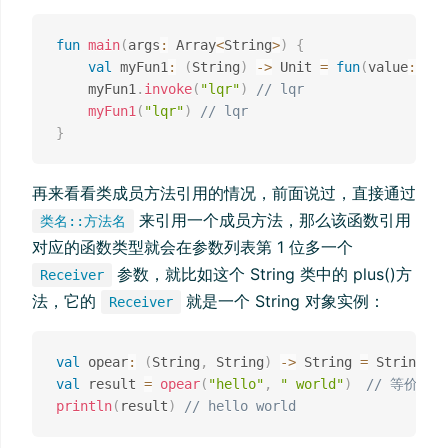
fun
main
(
args
:
 Array
<
String
>
)
{
val
 myFun1
:
(
String
)
->
 Unit 
=
fun
(
value
:
 Str
    myFun1
.
invoke
(
"lqr"
)
// lqr
myFun1
(
"lqr"
)
// lqr
}
再来看看类成员方法引用的情况，前面说过，直接通过
来引用一个成员方法，那么该函数引用
类名::方法名
对应的函数类型就会在参数列表第 1 位多一个
参数，就比如这个 String 类中的 plus()方
Receiver
法，它的
就是一个 String 对象实例：
Receiver
val
 opear
:
(
String
,
 String
)
->
 String 
=
 String
::
val
 result 
=
opear
(
"hello"
,
" world"
)
// 等价于 "h
println
(
result
)
// hello world